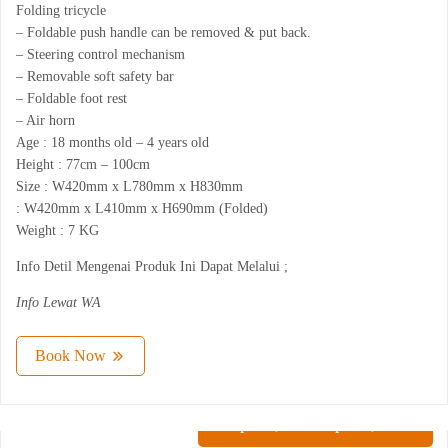
Folding tricycle
– Foldable push handle can be removed & put back.
– Steering control mechanism
– Removable soft safety bar
– Foldable foot rest
– Air horn
Age : 18 months old – 4 years old
Height : 77cm – 100cm
Size : W420mm x L780mm x H830mm
: W420mm x L410mm x H690mm (Folded)
Weight : 7 KG
Info Detil Mengenai Produk Ini Dapat Melalui ;
Info Lewat WA
Book Now
Rp
119,000
-
Rp
170,000